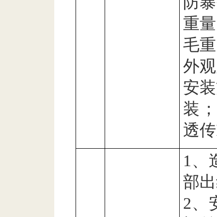
防暴
重量
毛重
外观
安装
装
透传
1
、
部出
2
、