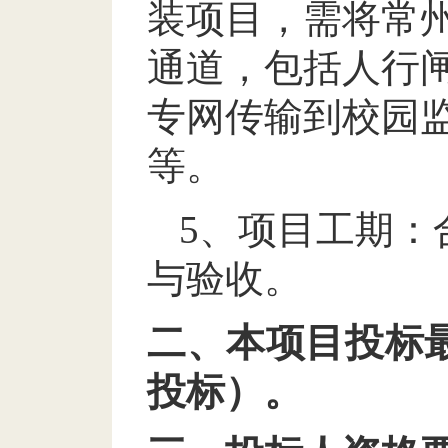
装
项目
，
需将
常
通道
，
包括人行
专网
传输到校园
等
。
5
、
项目工期
：
与验收
。
二、本项目投标
投标
）
。