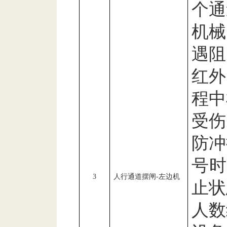
个通
机械
遇阻
红外
程中
受伤
防冲
号
3
人行通道摆闸
-
左边机
止状
人数