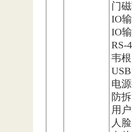
门磁
IO
输
IO
输
RS-4
韦根
USB
电源
防拆
用户
人脸