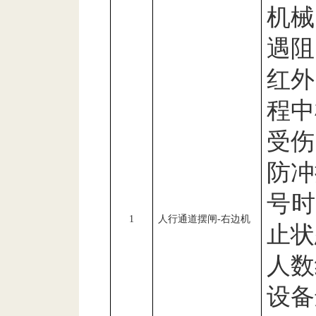
机械
遇阻
红外
程中
受伤
防冲
号
1
人行通道摆闸
-
右边机
止状
人数
设备