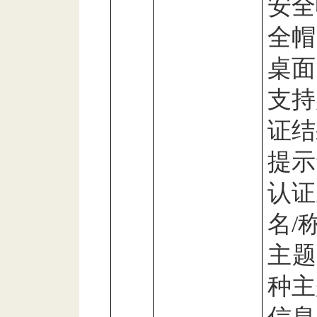
安全
全帽
桌面
支持
证结
提示
认证
名
/
主题
种主