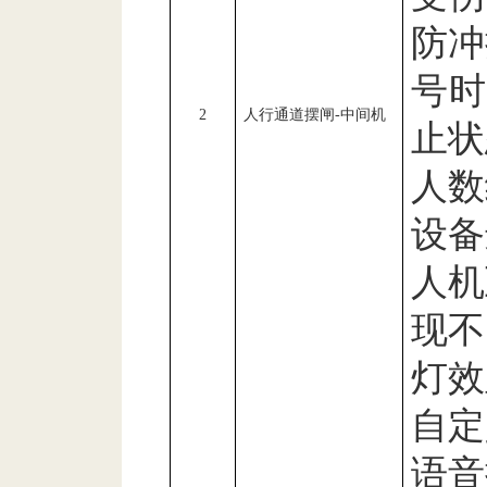
防冲
号
2
人行通道摆闸
-
中间机
止状
人数
设备
人机
现不
灯效
自定
语音